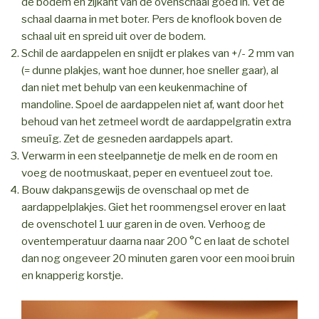
de bodem en zijkant van de ovenschaal goed in. Vet de
schaal daarna in met boter. Pers de knoflook boven de
schaal uit en spreid uit over de bodem.
Schil de aardappelen en snijdt er plakes van +/- 2 mm van
(= dunne plakjes, want hoe dunner, hoe sneller gaar), al
dan niet met behulp van een keukenmachine of
mandoline. Spoel de aardappelen niet af, want door het
behoud van het zetmeel wordt de aardappelgratin extra
smeuïg. Zet de gesneden aardappels apart.
Verwarm in een steelpannetje de melk en de room en
voeg de nootmuskaat, peper en eventueel zout toe.
Bouw dakpansgewijs de ovenschaal op met de
aardappelplakjes. Giet het roommengsel erover en laat
de ovenschotel 1 uur garen in de oven. Verhoog de
oventemperatuur daarna naar 200 °C en laat de schotel
dan nog ongeveer 20 minuten garen voor een mooi bruin
en knapperig korstje.