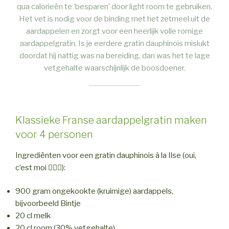
qua calorieën te ‘besparen’ door light room te gebruiken.
Het vet is nodig voor de binding met het zetmeel uit de
aardappelen en zorgt voor een heerlijk volle romige
aardappelgratin. Is je eerdere gratin dauphinois mislukt
doordat hij nattig was na bereiding, dan was het te lage
vetgehalte waarschijnlijk de boosdoener.
Klassieke Franse aardappelgratin maken
voor 4 personen
Ingrediënten voor een gratin dauphinois à la Ilse (oui,
c’est moi 💁🏼‍♀️):
900 gram ongekookte (kruimige) aardappels,
bijvoorbeeld Bintje
20 cl melk
20 cl room (30% vetgehalte)