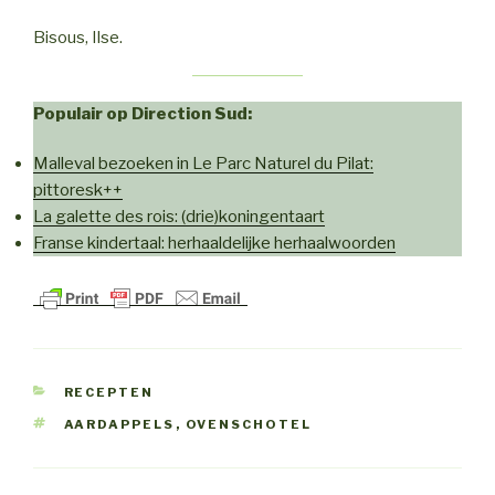
Bisous, Ilse.
Populair op Direction Sud:
Malleval bezoeken in Le Parc Naturel du Pilat:
pittoresk++
La galette des rois: (drie)koningentaart
Franse kindertaal: herhaaldelijke herhaalwoorden
CATEGORIEËN
RECEPTEN
TAGS
AARDAPPELS
,
OVENSCHOTEL