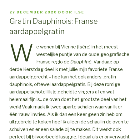
GEPLAATST
27 DECEMBER 2020
DOOR
ILSE
OP
Gratin Dauphinois: Franse
aardappelgratin
W
e wonen bij Vienne (Isère) in het meest
westelijke puntje van de oude geografische
Franse regio de
Dauphiné
. Vandaag op
derde Kerstdag deel ik met jullie mijn favoriete Franse
aardappelgerecht – hoe kan het ook anders: gratin
dauphinois, oftewel aardappelgratin. Bij deze romige
aardappelschotel lik je geheid je vingers af en wat
helemaal fijn is.. de oven doet het grootste deel van het
werk! Vaak maak ik twee aparte schalen waarvan ik er
één ‘rauw’ invries. Als ik dan een keer geen zin heb om
uitgebreid te koken hoef ik alleen de schaal in de oven te
schuiven en er een salade bij te maken. Dit werkt ook
perfect bij bijvoorbeeld lasagne. Ideaal als er onverwacht