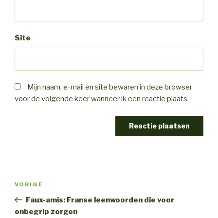
Site
Mijn naam, e-mail en site bewaren in deze browser
voor de volgende keer wanneer ik een reactie plaats.
Bericht
Vorig
VORIGE
navigatie
bericht
Faux-amis: Franse leenwoorden die voor
onbegrip zorgen